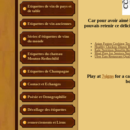
Etiquettes de vin de pays et
de table
Car pour avoir aimé le
Etiquettes de vin anciennes
pouvais retenir ce délic
Séries d'étiquettes de vins
du monde
Asian Fusion Cooking Te
Healthy Chicken Dinner Re
Kale Nutrition Benefits Re
Meal Prep for Seniors Nutr
Etiquettes du chateau
Uber Eats Restaurant Qual
Mouton Rothschild
Etiquettes de Champagne
Play at
7signs
for a ca
bo
Contact et Echanges
Poèsie et Oenographilie
Décollage des étiquettes
remerciements et Liens