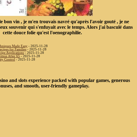
 bon vin , je m'en trouvais navré qu'après l'avoir gouté , je ne
ieux souvenir qui s'enfuyait avec le temps. Alors j'ai basculé dans
cette douce folie qu'est l'oenographilie.
chniques Made Easy
- 2025-11-28
cipes for Families
- 2025-11-28
cipe Applications
- 2025-11-28
ition After 65
- 2025-11-28
ity Control
- 2025-11-28
sino and slots experience packed with popular games, generous
nuses, and smooth, user-friendly gameplay.