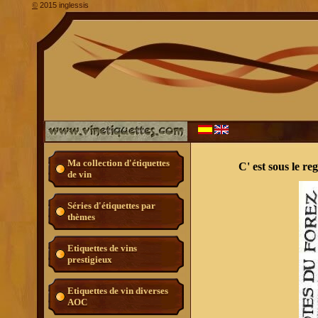
2015 inglessis
©
Ma collection d'étiquettes
C' est sous le r
de vin
Séries d'étiquettes par
thèmes
Etiquettes de vins
prestigieux
Etiquettes de vin diverses
AOC