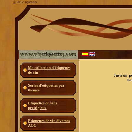
2012 inglessis
©
Ma collection d'étiquettes
de vin
Juste un pe
ho
Séries d'étiquettes par
thèmes
Etiquettes de vins
prestigieux
Etiquettes de vin diverses
AOC