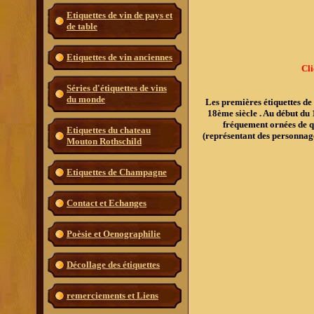
Etiquettes de vin de pays et
de table
Etiquettes de vin anciennes
Cli
Séries d'étiquettes de vins
du monde
Les premières étiquettes d
18ème siècle . Au début du 1
fréquement ornées de qu
Etiquettes du chateau
(représentant des personnage
Mouton Rothschild
Etiquettes de Champagne
Contact et Echanges
Poèsie et Oenographilie
Décollage des étiquettes
remerciements et Liens