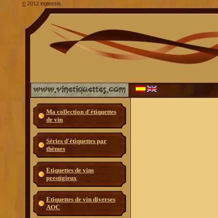
2012 inglessis
©
Ma collection d'étiquettes
de vin
Séries d'étiquettes par
thèmes
Etiquettes de vins
prestigieux
Etiquettes de vin diverses
AOC