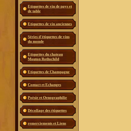
Etiquettes de vin de pays et
de table
Etiquettes de vin anciennes
Séries d'étiquettes de vins
du monde
Etiquettes du chateau
Mouton Rothschild
Etiquettes de Champagne
Contact et Echanges
Poèsie et Oenographilie
Décollage des étiquettes
remerciements et Liens