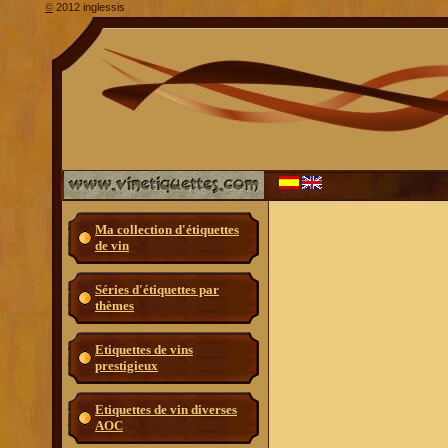
2012 inglessis
©
Ma collection d'étiquettes
de vin
Séries d'étiquettes par
thèmes
Etiquettes de vins
prestigieux
Etiquettes de vin diverses
AOC