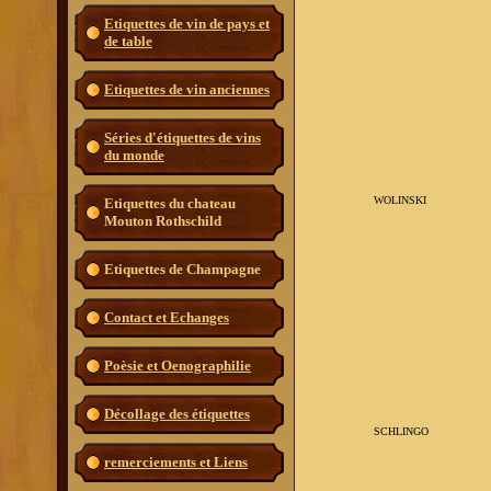
Etiquettes de vin de pays et
de table
Etiquettes de vin anciennes
Séries d'étiquettes de vins
du monde
WOLINSKI
Etiquettes du chateau
Mouton Rothschild
Etiquettes de Champagne
Contact et Echanges
Poèsie et Oenographilie
Décollage des étiquettes
SCHLINGO
remerciements et Liens