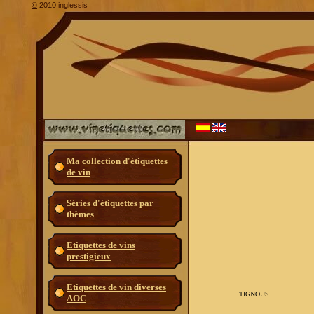
2010 inglessis
©
Ma collection d'étiquettes
de vin
Séries d'étiquettes par
thèmes
Etiquettes de vins
prestigieux
Etiquettes de vin diverses
TIGNOUS
AOC