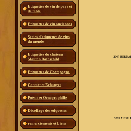
Etiquettes de vin de pays et
de table
Etiquettes de vin anciennes
Séries d'étiquettes de vins
du monde
Etiquettes du chateau
2007 BERNA
Mouton Rothschild
Etiquettes de Champagne
Contact et Echanges
Poèsie et Oenographilie
Décollage des étiquettes
2009 ANISH
remerciements et Liens