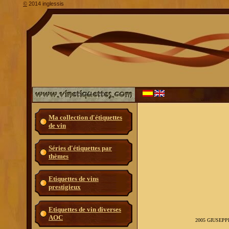
2014 inglessis
©
Ma collection d'étiquettes
de vin
Séries d'étiquettes par
thèmes
Etiquettes de vins
prestigieux
Etiquettes de vin diverses
AOC
2005 GIUSEP