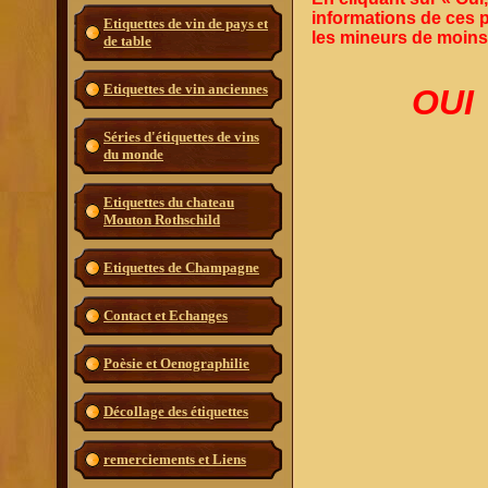
informations de ces p
Etiquettes de vin de pays et
les mineurs de moins
de table
Etiquettes de vin anciennes
OUI
Séries d'étiquettes de vins
du monde
Etiquettes du chateau
Mouton Rothschild
Etiquettes de Champagne
Contact et Echanges
Poèsie et Oenographilie
Décollage des étiquettes
remerciements et Liens