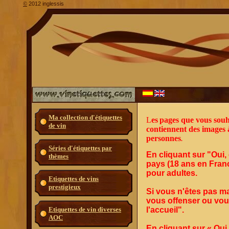
2012 inglessis
©
Ma collection d'étiquettes
L
es
pages que vous souh
de vin
contiennent des images 
personnes
.
Séries d'étiquettes par
En cliquant sur "Oui, 
thèmes
pays (18 ans en Franc
pour adultes.
Etiquettes de vins
prestigieux
Si vous n'êtes pas ma
vous offenser ou vous
Etiquettes de vin diverses
l'accueil".
AOC
En cliquant sur « Oui