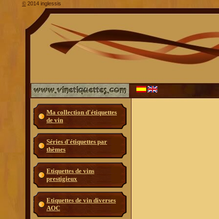
2014 inglessis
©
Ma collection d'étiquettes
de vin
Séries d'étiquettes par
thèmes
Etiquettes de vins
prestigieux
Etiquettes de vin diverses
AOC